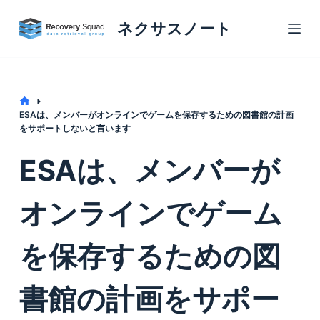
S
ネクサスノート
k
i
p
t
Home
ESAは、メンバーがオンラインでゲームを保存するための図書館の計画
o
をサポートしないと言います
c
ESAは、メンバーが
o
n
オンラインでゲーム
t
e
n
を保存するための図
t
書館の計画をサポー